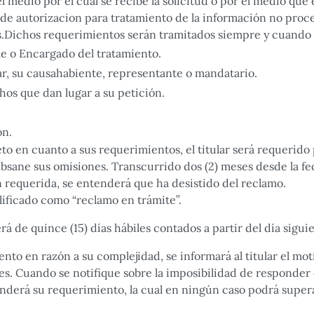
el medio por el cual se recibe la solicitud o por el medio que
de autorizacion para tratamiento de la información no proce
.Dichos requerimientos serán tramitados siempre y cuando c
le o Encargado del tratamiento.
lar, su causahabiente, representante o mandatario.
hos que dan lugar a su petición.
ón.
o en cuanto a sus requerimientos, el titular será requerido p
bsane sus omisiones. Transcurrido dos (2) meses desde la fec
n requerida, se entenderá que ha desistido del reclamo.
lificado como “reclamo en trámite”.
de quince (15) días hábiles contados a partir del día siguie
nto en razón a su complejidad, se informará al titular el mot
les. Cuando se notifique sobre la imposibilidad de responder
ponderá su requerimiento, la cual en ningún caso podrá superar