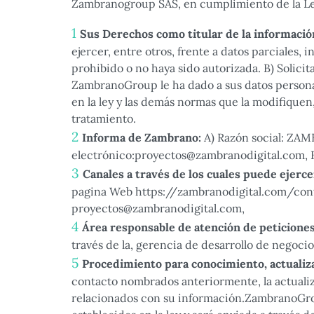
Zambranogroup SAS, en cumplimiento de la Ley
Sus Derechos como titular de la informació
ejercer, entre otros, frente a datos parciales
prohibido o no haya sido autorizada. B) Solici
ZambranoGroup le ha dado a sus datos personal
en la ley y las demás normas que la modifique
tratamiento.
Informa de Zambrano:
A) Razón social: ZAM
electrónico:proyectos@zambranodigital.com, E) 
Canales a través de los cuales puede ejerc
pagina Web https://zambranodigital.com/conta
proyectos@zambranodigital.com,
Área responsable de atención de peticiones
través de la, gerencia de desarrollo de negoci
Procedimiento para conocimiento, actualizac
contacto nombrados anteriormente, la actualiz
relacionados con su información.ZambranoGroup v