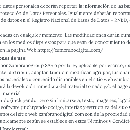
e datos personales deberán reportar la información de las ba
rotección de Datos Personales. Igualmente deberán reportar 
s de datos en el Registro Nacional de Bases de Datos – RNBD,
ficadas en cualquier momento. Las modificaciones darán cump
n en los medios dispuestos para que sean de conocimiento de 
d en la página Web https://zambranodigital.com/ .
iones de uso:
r Zambranogroup SAS o por la ley aplicable por escrito, ust
te, distribuir, adaptar, traducir, modificar, agrupar, fusion
os materiales o contenido disponibles en el sitio web zambra
sará la devolución inmediata del material tomado y/o el pago
l material:
ido (incluyendo, pero sin limitarse a, texto, imágenes, logoti
software (incluyendo código, interfaz y estructura del sitio 
smo) del sitio web zambranodigital.com son de la propiedad
 únicamente según se establece en estos Términos y Condici
 Intelectual: