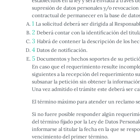
establecidos en la ley y será enviada a través d
supresión de datos personales y/o revocacion 
contractual de permanecer en la base de datos
La solicitud deberá ser dirigida al Responsab
Deberá contar con la identificación del titu
Habrá de contener la descripción de los hec
Datos de notificación.
Documentos y hechos soportes de su petici
En caso que el requerimiento resulte incomplet
siguientes a la recepción del requerimiento su
subsanar la petición sin obtener la informació
Una vez admitido el trámite este deberá ser ca
El término máximo para atender un reclamo será 
Si no fuere posible responder algún requerimie
del término fijado por la Ley de Datos Persona
informarse al titular la fecha en la que se res
vencimiento del primer término.