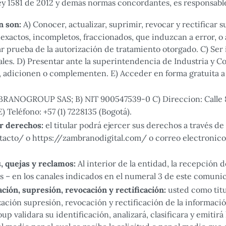
 1581 de 2012 y demás normas concordantes, es responsable
n son:
A) Conocer, actualizar, suprimir, revocar y rectificar 
, inexactos, incompletos, fraccionados, que induzcan a error,
tar prueba de la autorización de tratamiento otorgado. C) Se
es. D) Presentar ante la superintendencia de Industria y Co
n, adicionen o complementen. E) Acceder en forma gratuita a
BRANOGROUP SAS; B) NIT 900547539-0 C) Direccion: Calle 89
Teléfono: +57 (1) 7228135 (Bogotá).
er derechos:
el titular podrá ejercer sus derechos a través de
cto/ o https://zambranodigital.com/ o correo electronico 
, quejas y reclamos:
Al interior de la entidad, la recepción d
os – en los canales indicados en el numeral 3 de este comuni
ión, supresión, revocación y rectificación:
usted como titul
ación supresión, revocación y rectificación de la informaci
alidara su identificación, analizará, clasificara y emitirá l