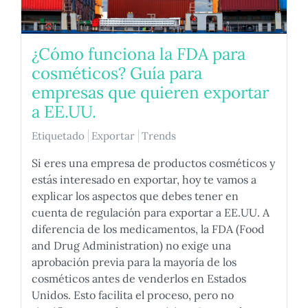
¿Cómo funciona la FDA para
cosméticos? Guía para
empresas que quieren exportar
a EE.UU.
Etiquetado
Exportar
Trends
Si eres una empresa de productos cosméticos y
estás interesado en exportar, hoy te vamos a
explicar los aspectos que debes tener en
cuenta de regulación para exportar a EE.UU. A
diferencia de los medicamentos, la FDA (Food
and Drug Administration) no exige una
aprobación previa para la mayoría de los
cosméticos antes de venderlos en Estados
Unidos. Esto facilita el proceso, pero no