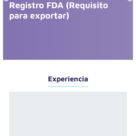
stro FDA (Requisito
Cons
 exportar)
expo
Experiencia