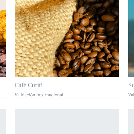
Café Curití
S
Validación internacional
Va