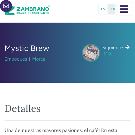
ES
EN
Mystic Brew
Siguiente
IMIX
Empaques
|
Marca
Detalles
Una de nuestras mayores pasiones: el café! En esta