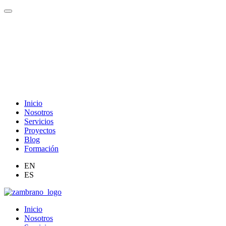
Saltar
al
contenido
Inicio
Nosotros
Servicios
Proyectos
Blog
Formación
EN
ES
Inicio
Nosotros