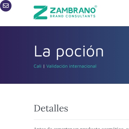
La poción
Cali
|
Validación internacional
Detalles